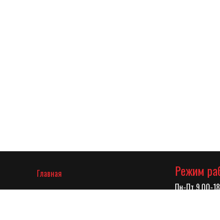
Режим ра
(current)
Главная
Пн-Пт 9.00-18
О компании
Адрес
Каталог
г.Краснодар у