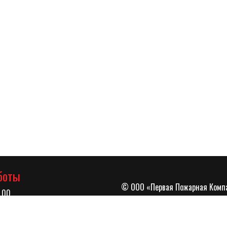
боты
© ООО «Первая Пожарная Компа
.00
лица Селезнева дом 4/3 офис