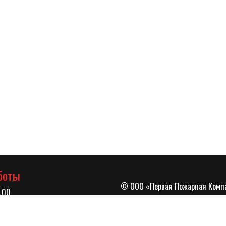
боты
© ООО «Первая Пожарная Компа
.00
лица Селезнева дом 4/3 офис