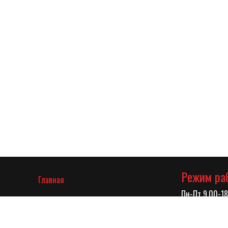
Режим ра
(current)
Главная
Пн-Пт 9.00-18
О компании
Адрес
Каталог
г.Краснодар у